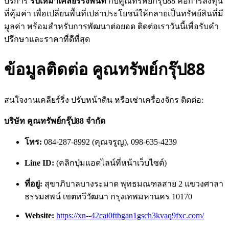
บริการ
รับเหมาเคลียร์ริ่งพื้นที่
กับคูณทรัพย์กรุ๊ป88 คือการลงทุน
ที่คุ้มค่า เพื่อเปลี่ยนพื้นที่เปล่าประโยชน์ให้กลายเป็นทรัพย์สินที่มี
มูลค่า พร้อมสำหรับการพัฒนาต่อยอด ติดต่อเราวันนี้เพื่อรับคำ
ปรึกษาและราคาที่ดีที่สุด
ข้อมูลติดต่อ คูณทรัพย์กรุ๊ป88
สนใจงานเคลียร์ริ่ง ปรับหน้าดิน หรือเช่าเครื่องจักร ติดต่อ:
บริษัท คูณทรัพย์กรุ๊ป88 จำกัด
โทร:
084-287-8992 (คุณจรูญ), 098-635-4239
Line ID:
(คลิกปุ่มแอดไลน์ที่หน้าเว็บไซต์)
ที่อยู่:
สุขาภิบาลบางระมาด พุทธมณฑลสาย 2 แขวงศาลา
ธรรมสพน์ เขตทวีวัฒนา กรุงเทพมหานคร 10170
Website:
https://xn--42cai0ftbgan1gsch3kvaq9fxc.com/