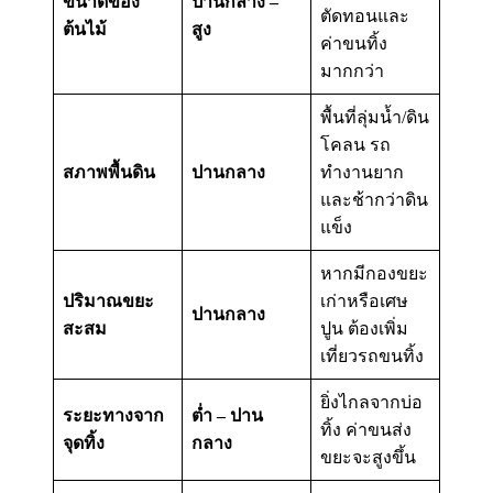
ขนาดของ
ปานกลาง –
ตัดทอนและ
ต้นไม้
สูง
ค่าขนทิ้ง
มากกว่า
พื้นที่ลุ่มน้ำ/ดิน
โคลน รถ
สภาพพื้นดิน
ปานกลาง
ทำงานยาก
และช้ากว่าดิน
แข็ง
หากมีกองขยะ
ปริมาณขยะ
เก่าหรือเศษ
ปานกลาง
สะสม
ปูน ต้องเพิ่ม
เที่ยวรถขนทิ้ง
ยิ่งไกลจากบ่อ
ระยะทางจาก
ต่ำ – ปาน
ทิ้ง ค่าขนส่ง
จุดทิ้ง
กลาง
ขยะจะสูงขึ้น