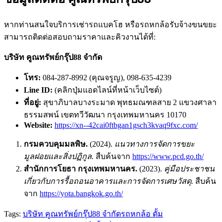
หากท่านสนใจบริการเช่ารถแบคโฮ หรือรถหกล้อรับจ้างขนขยะ
สามารถติดต่อสอบถามราคาและคิวงานได้ที่:
บริษัท คูณทรัพย์กรุ๊ป88 จำกัด
โทร:
084-287-8992 (คุณจรูญ), 098-635-4239
Line ID:
(คลิกปุ่มแอดไลน์ที่หน้าเว็บไซต์)
ที่อยู่:
สุขาภิบาลบางระมาด พุทธมณฑลสาย 2 แขวงศาลา
ธรรมสพน์ เขตทวีวัฒนา กรุงเทพมหานคร 10170
Website:
https://xn--42cai0ftbgan1gsch3kvaq9fxc.com/
กรมควบคุมมลพิษ.
(2024).
แนวทางการจัดการขยะ
มูลฝอยและสิ่งปฏิกูล.
สืบค้นจาก
https://www.pcd.go.th/
สำนักการโยธา กรุงเทพมหานคร.
(2023).
คู่มือประชาชน
เกี่ยวกับการรื้อถอนอาคารและการจัดการเศษวัสดุ.
สืบค้น
จาก
https://yota.bangkok.go.th/
Tags:
บริษัท คูณทรัพย์กรุ๊ป88 จำกัด
รถหกล้อ ดั้ม