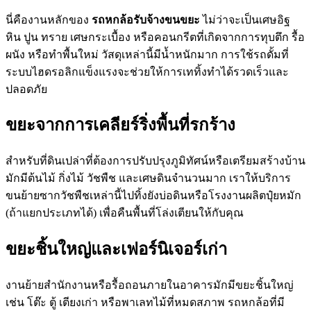
นี่คืองานหลักของ
รถหกล้อรับจ้างขนขยะ
ไม่ว่าจะเป็นเศษอิฐ
หิน ปูน ทราย เศษกระเบื้อง หรือคอนกรีตที่เกิดจากการทุบตึก รื้อ
ผนัง หรือทำพื้นใหม่ วัสดุเหล่านี้มีน้ำหนักมาก การใช้รถดั้มที่
ระบบไฮดรอลิกแข็งแรงจะช่วยให้การเททิ้งทำได้รวดเร็วและ
ปลอดภัย
ขยะจากการเคลียร์ริ่งพื้นที่รกร้าง
สำหรับที่ดินเปล่าที่ต้องการปรับปรุงภูมิทัศน์หรือเตรียมสร้างบ้าน
มักมีต้นไม้ กิ่งไม้ วัชพืช และเศษดินจำนวนมาก เราให้บริการ
ขนย้ายซากวัชพืชเหล่านี้ไปทิ้งยังบ่อดินหรือโรงงานผลิตปุ๋ยหมัก
(ถ้าแยกประเภทได้) เพื่อคืนพื้นที่โล่งเตียนให้กับคุณ
ขยะชิ้นใหญ่และเฟอร์นิเจอร์เก่า
งานย้ายสำนักงานหรือรื้อถอนภายในอาคารมักมีขยะชิ้นใหญ่
เช่น โต๊ะ ตู้ เตียงเก่า หรือพาเลทไม้ที่หมดสภาพ รถหกล้อที่มี