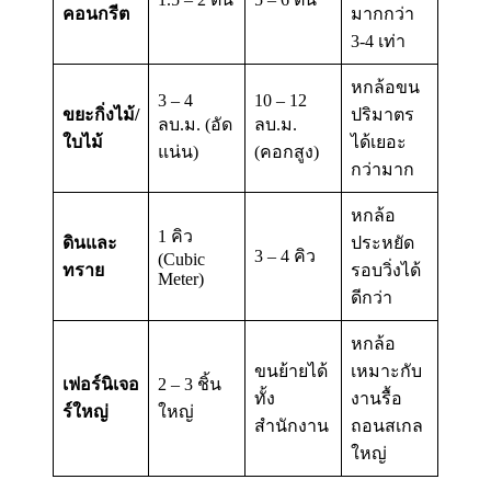
คอนกรีต
มากกว่า
3-4 เท่า
หกล้อขน
3 – 4
10 – 12
ขยะกิ่งไม้/
ปริมาตร
ลบ.ม. (อัด
ลบ.ม.
ใบไม้
ได้เยอะ
แน่น)
(คอกสูง)
กว่ามาก
หกล้อ
1 คิว
ดินและ
ประหยัด
3 – 4 คิว
(Cubic
ทราย
รอบวิ่งได้
Meter)
ดีกว่า
หกล้อ
ขนย้ายได้
เหมาะกับ
เฟอร์นิเจอ
2 – 3 ชิ้น
ทั้ง
งานรื้อ
ร์ใหญ่
ใหญ่
สำนักงาน
ถอนสเกล
ใหญ่