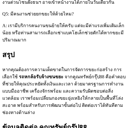
งานด่วนโซนฝั่งธนฯ อาจเข้าหน้างานได้ภายในวันเดียวกัน
Q5: มีคนงานช่วยยกขยะให้ด้วยไหม?
A: เรามีบริการคนงานขนย้ายให้ครับ แต่จะมีค่าแรงเพิ่มเติมเล็ก
น้อย หรือท่านสามารถเลือกเช่าแบคโฮเล็กช่วยตักได้หากขยะมี
ปริมาณมาก
สรุป
หากคุณต้องการความเด็ดขาดในการจัดการขยะก่อสร้าง การ
เลือกใช้
รถหกล้อรับจ้างขนขยะ
จากคูณทรัพย์กรุ๊ป88 คือคำตอบ
ที่ช่วยให้คุณประหยัดทั้งเงินและเวลา ด้วยมาตรฐานการทำงาน
แบบมืออาชีพ เครื่องจักรพร้อม และความรับผิดชอบต่อสิ่ง
แวดล้อม เราพร้อมเปลี่ยนกองขยะยุ่งเหยิงให้กลายเป็นพื้นที่โล่ง
สะอาด พร้อมสำหรับการพัฒนาขั้นต่อไป ติดต่อเราได้ทันทีตาม
ช่องทางด้านล่าง
ข้อมูลติดต่อ คูณทรัพย์กรุ๊ป88