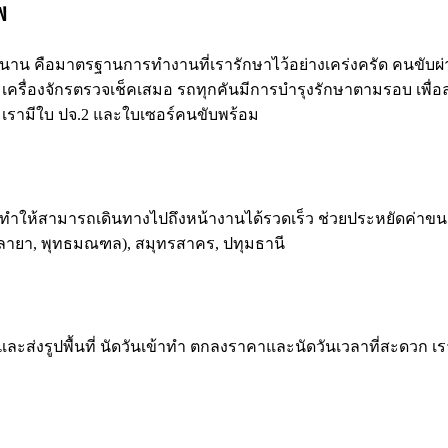
พ
มายาวนาน คือมาตรฐานการทำงานที่เรารักษาไว้อย่างเคร่งครัด คน
่องจักรตรวจเช็คเสมอ รถทุกคันมีการบำรุงรักษาตามรอบ เพื่อลดค
เรามีใบ ปจ.2 และใบเซอร์คนขับพร้อม
ำให้สามารถเดินทางไปถึงหน้างานได้รวดเร็ว ช่วยประหยัดค่าขนย้
ลายา, พุทธมณฑล), สมุทรสาคร, ปทุมธานี
ส่งรูปพื้นที่ นัดวันเข้าทำ ตกลงราคาและนัดวันเวลาที่สะดวก เร