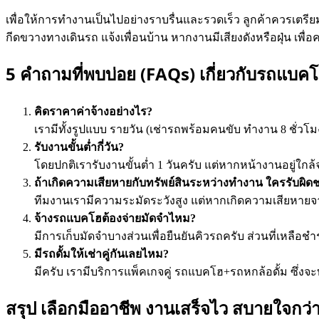
เพื่อให้การทำงานเป็นไปอย่างราบรื่นและรวดเร็ว ลูกค้าควรเตรียมการ
กีดขวางทางเดินรถ แจ้งเพื่อนบ้าน หากงานมีเสียงดังหรือฝุ่น เพื่
5 คำถามที่พบบ่อย (FAQs) เกี่ยวกับรถแบคโ
คิดราคาค่าจ้างอย่างไร?
เรามีทั้งรูปแบบ รายวัน (เช่ารถพร้อมคนขับ ทำงาน 8 ชั
รับงานขั้นต่ำกี่วัน?
โดยปกติเรารับงานขั้นต่ำ 1 วันครับ แต่หากหน้างานอยู่ใ
ถ้าเกิดความเสียหายกับทรัพย์สินระหว่างทำงาน ใครรับผิด
ทีมงานเรามีความระมัดระวังสูง แต่หากเกิดความเสียหา
จ้างรถแบคโฮต้องจ่ายมัดจำไหม?
มีการเก็บมัดจำบางส่วนเพื่อยืนยันคิวรถครับ ส่วนที่เหลือชำ
มีรถดั้มให้เช่าคู่กันเลยไหม?
มีครับ เรามีบริการแพ็คเกจคู่ รถแบคโฮ+รถหกล้อดั้ม ซึ่ง
สรุป เลือกมืออาชีพ งานเสร็จไว สบายใจกว่