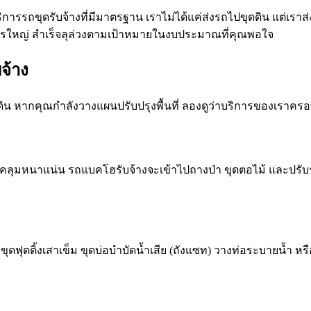
ริการรถขุดรับจ้างที่มีมาตรฐาน เราไม่ได้แค่ส่งรถไปขุดดิน แต่เรา
รใหญ่ สำเร็จลุล่วงตามเป้าหมายในงบประมาณที่คุณพอใจ
จ้าง
ิน หากคุณกำลังวางแผนปรับปรุงพื้นที่ ลองดูว่าบริการของเราครอ
หญ่ปกคลุมหนาแน่น รถแบคโฮรับจ้างจะเข้าไปถางป่า ขุดตอไม้ และปรั
ฟุตติ้งเสาเข็ม ขุดบ่อบำบัดน้ำเสีย (ถังแซท) วางท่อระบายน้ำ ห