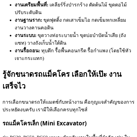
งานเตรียมพื้นที่:
เคลียร์ริ่งป่ารกร้าง ตัดต้นไม้ ขุดตอไม้
ปรับระดับดิน
งานฐานราก:
ขุดฟุตติ้ง กดเสาเข็มไอ กดเข็มหกเหลี่ยม
งานวางคานคอดิน
งานระบบ:
ขุดวางท่อระบายน้ำ ขุดบ่อบำบัดน้ำเสีย (ถัง
แซท) วางถังเก็บน้ำใต้ดิน
งานรื้อถอน:
ทุบตึก รื้อพื้นคอนกรีต รื้อกำแพง (โดยใช้หัว
เจาะกระแทก)
รู้จักขนาดรถแม็คโคร เลือกให้เป๊ะ งาน
เสร็จไว
การเลือกขนาดรถให้แมตช์กับหน้างาน คือกุญแจสำคัญของการ
ประหยัดงบครับ เรามีให้เลือกครบทุกไซส์
รถแม็คโครเล็ก (Mini Excavator)