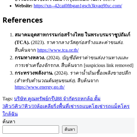
Website:
https://xn--42cai0ftbgan1gsch3kvaq9fxc.com/
References
สมาคมอุตสาหกรรมก่อสร้างไทย ในพระบรมราชูปถัมภ์
(TCA).
(2023).
ราคากลางวัสดุก่อสร้างและค่าขนส่ง.
สืบค้นจาก
https://www.tca.or.th/
กรมทางหลวง.
(2024).
บัญชีอัตราค่าขนส่งงานทางและ
การเช่าเครื่องจักรกล.
สืบค้นจาก [suspicious link removed]
กระทรวงพลังงาน.
(2024).
ราคาน้ำมันเชื้อเพลิงขายปลีก
(สำหรับคำนวณต้นทุนขนส่ง).
สืบค้นจาก
https://www.energy.go.th/
Tags:
บริษัท คูณทรัพย์กรุ๊ป88 จำกัด
รถหกล้อ ดั้ม
3คิว/5คิว/7คิว/10ล้อ
เคลียริ่งพื้นที่
เช่ารถแบคโฮ
เช่ารถแม็คโคร
ใกล้ฉัน
ค้นหา
ค้นหา