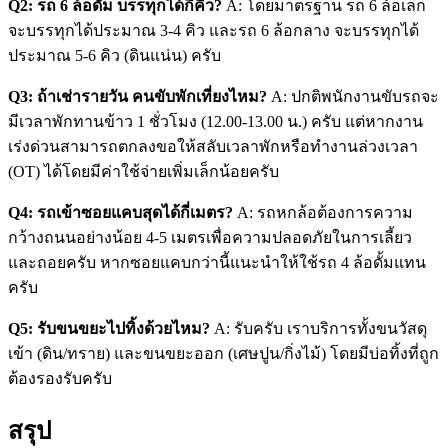
Q2: รถ 6 ล้อดั้ม บรรทุกได้กี่คิว?
A: โดยมาตรฐาน รถ 6 ล้อเล็ก
จะบรรทุกได้ประมาณ 3-4 คิว และรถ 6 ล้อกลาง จะบรรทุกได้
ประมาณ 5-6 คิว (ดินแน่น) ครับ
Q3: ถ้าเช่ารายวัน คนขับพักเที่ยงไหม?
A: ปกติพนักงานขับรถจะ
มีเวลาพักทานข้าว 1 ชั่วโมง (12.00-13.00 น.) ครับ แต่หากงาน
เร่งด่วนสามารถตกลงขอให้สลับเวลาพักหรือทำงานล่วงเวลา
(OT) ได้โดยมีค่าใช้จ่ายเพิ่มเล็กน้อยครับ
Q4: รถเข้าซอยแคบสุดได้กี่เมตร?
A: รถหกล้อต้องการความ
กว้างถนนอย่างน้อย 4-5 เมตรเพื่อความปลอดภัยในการเลี้ยว
และถอยครับ หากซอยแคบกว่านี้แนะนำให้ใช้รถ 4 ล้อดั้มแทน
ครับ
Q5: รับขนขยะไปทิ้งด้วยไหม?
A: รับครับ เราบริการทั้งขนวัสดุ
เข้า (ดิน/ทราย) และขนขยะออก (เศษปูน/กิ่งไม้) โดยมีบ่อทิ้งที่ถูก
ต้องรองรับครับ
สรุป