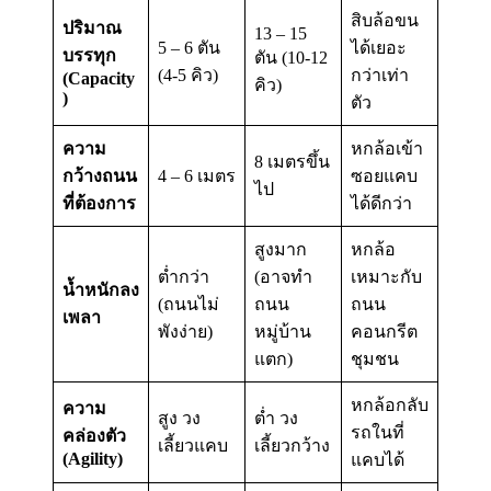
สิบล้อขน
ปริมาณ
13 – 15
5 – 6 ตัน
ได้เยอะ
บรรทุก
ตัน (10-12
(4-5 คิว)
กว่าเท่า
(Capacity
คิว)
)
ตัว
ความ
หกล้อเข้า
8 เมตรขึ้น
กว้างถนน
4 – 6 เมตร
ซอยแคบ
ไป
ที่ต้องการ
ได้ดีกว่า
สูงมาก
หกล้อ
ต่ำกว่า
(อาจทำ
เหมาะกับ
น้ำหนักลง
(ถนนไม่
ถนน
ถนน
เพลา
พังง่าย)
หมู่บ้าน
คอนกรีต
แตก)
ชุมชน
หกล้อกลับ
ความ
สูง วง
ต่ำ วง
รถในที่
คล่องตัว
เลี้ยวแคบ
เลี้ยวกว้าง
(Agility)
แคบได้