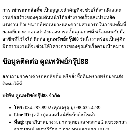
การ
เช่ารถหกล้อดั้ม
เป็นกุญแจสำคัญที่จะช่วยให้งานดินและ
งานก่อสร้างของคุณเดินหน้าได้อย่างรวดเร็วและประหยัด
แรงงาน ด้วยขนาดที่พอเหมาะและความสามารถในการเทดั้มที่
ยอดเยี่ยม หากคุณกำลังมองหารถดั้มคุณภาพดี พร้อมคนขับมือ
อาชีพที่ไว้ใจได้ ติดต่อ
คูณทรัพย์กรุ๊ป88
วันนี้ เราพร้อมเป็นคู่คิด
มิตรร่วมงานที่จะช่วยให้โครงการของคุณสำเร็จตามเป้าหมาย
ข้อมูลติดต่อ คูณทรัพย์กรุ๊ป88
สอบถามราคาเช่ารถหกล้อดั้ม หรือสั่งซื้อดินทรายพร้อมขนส่ง
ติดต่อได้ที่:
บริษัท คูณทรัพย์กรุ๊ป88 จำกัด
โทร:
084-287-8992 (คุณจรูญ), 098-635-4239
Line ID:
(คลิกปุ่มแอดไลน์ที่หน้าเว็บไซต์)
ที่อยู่:
สุขาภิบาลบางระมาด พุทธมณฑลสาย 2 แขวงศาลา
ธรรมสพน์ เขตทวีวัฒนา กรุงเทพมหานคร 10170