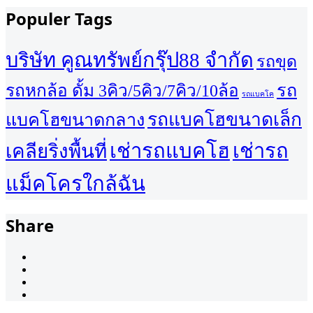
Populer Tags
บริษัท คูณทรัพย์กรุ๊ป88 จำกัด
รถขุด
รถ
รถหกล้อ ดั้ม 3คิว/5คิว/7คิว/10ล้อ
รถแบคโค
รถแบคโฮขนาดเล็ก
แบคโฮขนาดกลาง
เช่ารถแบคโฮ
เช่ารถ
เคลียริ่งพื้นที่
แม็คโครใกล้ฉัน
Share