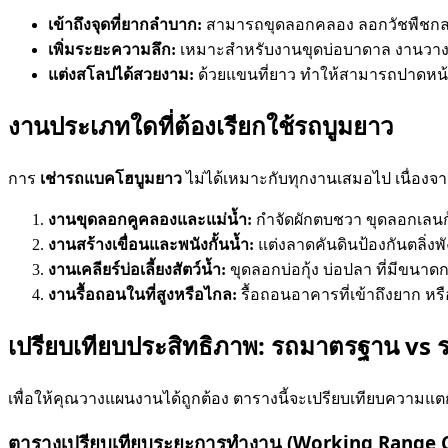
เข้าถึงจุดที่ยากลำบาก:
สามารถขุดลอกคลอง ลอกวัชพืชกลางแ
เพิ่มระยะความลึก:
เหมาะสำหรับงานขุดบ่อบาดาล งานวางท่
แต่งสโลปได้สวยงาม:
ด้วยแขนที่ยาว ทำให้สามารถปาดหน้าดิ
งานประเภทใดที่ต้องเรียกใช้รถบูมยาว
การ
เช่ารถแบคโฮบูมยาว
ไม่ได้เหมาะกับทุกงานเสมอไป เนื่องจากข
งานขุดลอกคูคลองและแม่น้ำ:
กำจัดผักตบชวา ขุดลอกเลนก
งานสร้างเขื่อนและพนังกั้นน้ำ:
แต่งลาดคันดินป้องกันตลิ่งพั
งานเคลียร์บ่อเลี้ยงสัตว์น้ำ:
ขุดลอกบ่อกุ้ง บ่อปลา ที่มีขนา
งานรื้อถอนในที่สูงหรือไกล:
รื้อถอนอาคารที่เข้าถึงยาก หร
เปรียบเทียบประสิทธิภาพ: รถมาตรฐาน vs 
เพื่อให้คุณวางแผนงานได้ถูกต้อง ตารางนี้จะเปรียบเทียบความแต
ตารางเปรียบเทียบระยะการทำงาน (Working Range