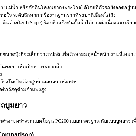
ม่น้ำ หรือตักดินโคลนจากระยะไกลได้โดยที่ตัวรถยังจอดอยู่บนฝ
อในระดับลึกมาก หรืองานฐานรากที่รถปกติเอื้อมไม่ถึง
นทำสโลป (Slope) ริมตลิ่งหรือคันกั้นน้ำได้ยาวต่อเนื่องและเรียบ
นาดบุ้งกี๋จะเล็กกว่ารถปกติ เพื่อรักษาสมดุลน้ำหนัก งานที่เหมาะส
้นคลอง เพื่อเปิดทางระบายน้ำ
ง
ดกว้างโดยไม่ต้องสูบน้ำออกจนแห้งสนิท
ือตักวัสดุข้ามกำแพงสูง
รถบูมยาว
กต่างระหว่างรถแบคโฮรุ่น PC200 แบบมาตรฐาน กับแบบบูมยาว เพื่อใ
 Comparison)