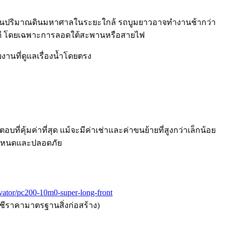
งานเน้นปริมาณดินมหาศาลในระยะใกล้ รถบูมยาวอาจทำงานช้ากว่า
้ดี โดยเฉพาะการลอดใต้สะพานหรือสายไฟ
นที่ดูแลเรื่องน้ำโดยตรง
อบที่คุ้มค่าที่สุด แม้จะมีค่าเช่าและค่าขนย้ายที่สูงกว่าเล็กน้อย
กำหนดและปลอดภัย
avator/pc200-10m0-super-long-front
ญชีราคามาตรฐานสิ่งก่อสร้าง)