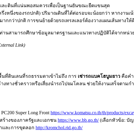
บและดินที่แน่นพอสมควรเพื่อเป็นฐานยันขณะยืดแขนสุด
มาณครึ่งหนึ่งของรถปกติ) ปริมาณดินที่ได้ต่อรอบจะน้อยกว่า หาก
ากกว่าปกติ การขนย้ายด้วยรถเทรลเลอร์ต้องวางแผนเส้นทางให
 ท่านสามารถศึกษาข้อมูลมาตรฐานและแนวทางปฏิบัติได้จากหน่วยงา
External Link)
นที่ดินเลนที่รถธรรมดาเข้าไม่ถึง การ
เช่ารถแบคโฮบูมยาว
คือคำต
างทางชั่วคราวหรือเสี่ยงนำรถไปจมโคลน ช่วยให้งานเสร็จตาม
่น PC200 Super Long Front
https://www.komatsu.co.th/th/products/exc
ก่อสร้างของภาครัฐและเอกชน
https://www.bb.go.th/
(เลือกหัวข้อ: บั
งน้ำและการขุดลอก
http://kromchol.rid.go.th/