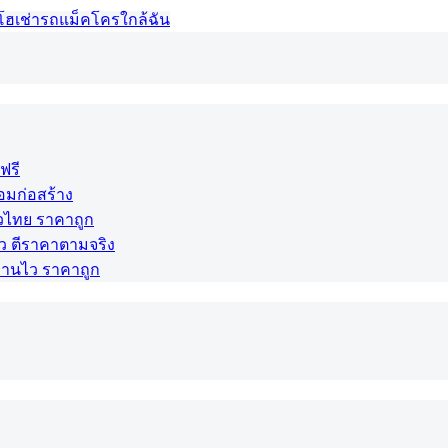
โฮ
เช่ารถแม็คโครใกล้ฉัน
นฟรี
้อมก่อสร้าง
่วไทย ราคาถูก
ไว ตีราคาตามจริง
 งานไว ราคาถูก