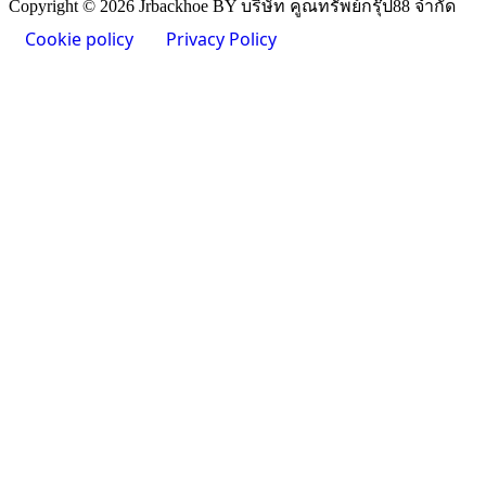
Copyright © 2026 Jrbackhoe BY บริษัท คูณทรัพย์กรุ๊ป88 จำกัด
Cookie policy
Privacy Policy