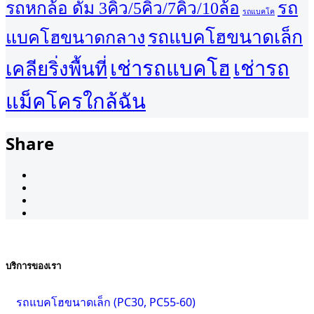
รถ
รถหกล้อ ดั้ม 3คิว/5คิว/7คิว/10ล้อ
รถแบคโค
รถแบคโฮขนาดเล็ก
แบคโฮขนาดกลาง
เช่ารถแบคโฮ
เช่ารถ
เคลียริ่งพื้นที่
แม็คโครใกล้ฉัน
Share
บริการของเรา
รถแบคโฮขนาดเล็ก (PC30, PC55-60)