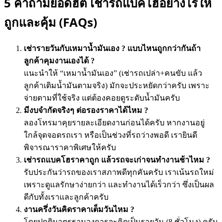
5 คำถามยอดฮิต เช่ารถแบคโฮอย่างไรให้
ถูกและคุ้ม (FAQs)
เช่ารายวันกับเหมาน้ำมันเอง ? แบบไหนถูกกว่ากันถ้า
ลูกค้าคุมงานเองได้ ?
แนะนำให้ “เหมาน้ำมันเอง” (เช่ารถเปล่า+คนขับ แล้ว
ลูกค้าเติมน้ำมันตามจริง) มักจะประหยัดกว่าครับ เพราะ
จ่ายตามที่ใช้จริง แต่ต้องคอยดูระดับน้ำมันครับ
มีงบจำกัดจริงๆ ต่อรองราคาได้ไหม ?
ลองโทรมาคุยรายละเอียดงานก่อนได้ครับ หากงานอยู่
ใกล้จุดจอดรถเรา หรือเป็นช่วงที่รถว่างพอดี เรายินดี
พิจารณาราคาพิเศษให้ครับ
เช่ารถแบคโฮราคาถูก แล้วรถจะเก่าจนทำงานช้าไหม ?
รับประกันว่ารถของเราสภาพดีทุกคันครับ เราเน้นรถใหม่
เพราะดูแลรักษาง่ายกว่า และทำงานได้เร็วกว่า ซึ่งเป็นผล
ดีกับทั้งเราและลูกค้าครับ
งานครึ่งวันคิดราคาเต็มวันไหม ?
โดยปกติมาตรฐานวงการจะคิดเป็นรายวัน (8 ชั่วโมง) ครับ