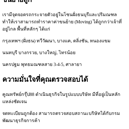
เรามีจุดจอดรถกระจายตัวอยู่ในโซนฝั่งธนบุรีและปริมณฑล
ทำให้เราสามารถทำราคาค่าขนย้าย (Moving) ได้ถูกกว่าเจ้าที่
อยู่ไกล พื้นที่หลักๆ ได้แก่
กรุงเทพฯ (ฝั่งธน) ทวีวัฒนา, บางแค, ตลิ่งชัน, หนองแขม
นนทบุรี บางกรวย, บางใหญ่, ไทรน้อย
นครปฐม พุทธมณฑลสาย 3-4-5, ศาลายา
ความมั่นใจที่คุณตรวจสอบได้
คูณทรัพย์กรุ๊ป88 ดำเนินธุรกิจในรูปแบบบริษัท มีที่อยู่เป็นหลัก
แหล่งชัดเจน
จดทะเบียนถูกต้อง สามารถตรวจสอบสถานะบริษัทได้กับกรม
พัฒนาธุรกิจการค้า