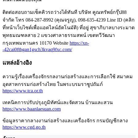
ติดต่อสอบถามเช็คคิวรถว่างได้ทันที บริษัท คูณทรัพย์กรุ๊ป88
จำกัด โทร 084-287-8992 (คุณจรูญ), 098-635-4239 Line ID (คลิก
ที่หน้าเว็บไซต์เพื่อแอดไลน์อัตโนมัติ) ที่อยู่ สุขาภิบาลบางระมาด
พุทธมณฑลสาย 2 แขวงศาลาธรรมสพน์ เขตทวีวัฒนา
กรุงเทพมหานคร 10170 Website
https://xn-
-42cai0ftbgan1gsch3kvaq9fxc.com/
แหล่งอ้างอิง
ความรู้เรื่องเครื่องจักรกลงานก่อสร้างและการเลือกใช้ สมาคม
อุตสาหกรรมก่อสร้างไทย ในพระบรมราชูปถัมภ์
https://www.tca.or.th
เทคนิคการปรับปรุงภูมิทัศน์และจัดสวน บ้านและสวน
https://www.baanlaesuan.com
ข้อมูลราคากลางงานก่อสร้างและเครื่องจักร กรมบัญชีกลาง
https://www.cgd.go.th