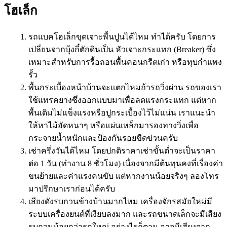
โฮเล็ก
รถแบคโฮเล็กขุดเจาะพื้นปูนได้ไหม ทำได้ครับ โดยการ
เปลี่ยนจากบุ้งกี๋ตักดินเป็น หัวเจาะกระแทก (Breaker) ซึ่ง
เหมาะสำหรับการรื้อถอนพื้นคอนกรีตเก่า หรือทุบกำแพง
รั้ว
พื้นกระเบื้องหน้าบ้านจะแตกไหมถ้ารถวิ่งผ่าน รถของเรา
ใช้แทรคยางซึ่งออกแบบมาเพื่อลดแรงกระแทก แต่หาก
พื้นเดิมไม่แข็งแรงหรือปูกระเบื้องไว้ไม่แน่น เราแนะนำ
ให้หาไม้อัดหนาๆ หรือแผ่นเหล็กมารองทางวิ่งเพื่อ
กระจายน้ำหนักและป้องกันรอยขีดข่วนครับ
เช่าครึ่งวันได้ไหม โดยปกติราคาเช่าขั้นต่ำจะเป็นราคา
ต่อ 1 วัน (ทำงาน 8 ชั่วโมง) เนื่องจากมีต้นทุนคงที่เรื่องค่า
ขนย้ายและค่าแรงคนขับ แต่หากงานน้อยจริงๆ ลองโทร
มาปรึกษาเราก่อนได้ครับ
เสียงดังรบกวนข้างบ้านมากไหม เครื่องจักรสมัยใหม่มี
ระบบเครื่องยนต์ที่เงียบลงมาก และรถขนาดเล็กจะมีเสียง
รบกวนน้อยกว่ารถใหญ่ อย่างไรก็ตาม อาจมีเสียงจาก