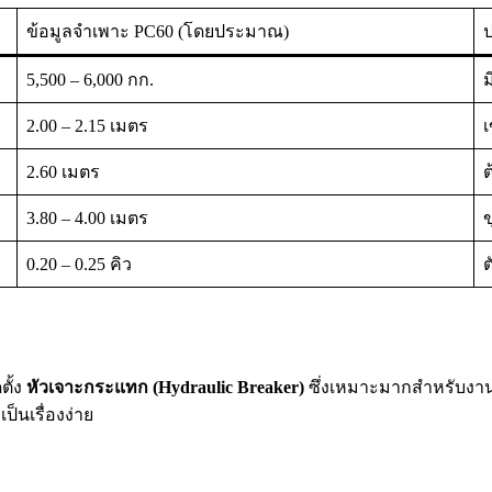
ข้อมูลจำเพาะ PC60 (โดยประมาณ)
5,500 – 6,000 กก.
ม
2.00 – 2.15 เมตร
เ
2.60 เมตร
3.80 – 4.00 เมตร
ข
0.20 – 0.25 คิว
ต
ตั้ง
หัวเจาะกระแทก (Hydraulic Breaker)
ซึ่งเหมาะมากสำหรับงา
็นเรื่องง่าย