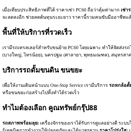
เมื่อเทียบประสิทธิภาพที่ได้ ราคาเช่า PC60 ถือว่าคุ้มค่ามาก
เช่าร
จะลดลงอีก ช่วยลดต้นทุนระยะยาว ราคานี้รวมคนขับมืออาชีพแล้ว
พื้นที่ให้บริการที่รวดเร็ว
เรามีรถเทรลเลอร์สำหรับขนย้าย PC60 โดยเฉพาะ ทำให้จัดส่งรถได
(บางใหญ่, ไทรน้อย), นครปฐม (ศาลายา, พุทธมณฑล), สมุทรสา
บริการรถดั้มขนดิน ขนขยะ
เพื่อให้งานเดินหน้าแบบ One-Stop Service เรามีบริการ
รถหกล้อดั้
หรือขนขยะก่อสร้างไปทิ้งทำได้รวดเร็ว
ทำไมต้องเลือก คูณทรัพย์กรุ๊ป88
รถสภาพพร้อมลุย:
เครื่องจักรของเราได้รับการดูแลอย่างดี ระบบ
รู้เทคนิคการทำงานให้ปลอดภัยและได้มาตรฐาน
ราคาโปร่งใส:
เ