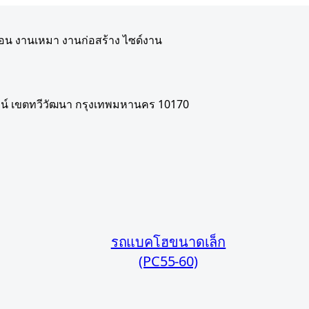
ือน งานเหมา งานก่อสร้าง ไซด์งาน
์ เขตทวีวัฒนา กรุงเทพมหานคร 10170
รถแบคโฮขนาดเล็ก
(PC55-60)