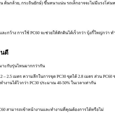
เช่น ต้นกล้วย, กระถินยักษ์) ขึ้นหนาแน่น รถเล็กอาจจะไม่มีแรงโค
กว้าง การใช้ PC60 จะช่วยให้ตักดินได้เร็วกว่า บุ้งกี๋ใหญ่กว่า ท
นดี
หมาะกับรุ่นไหนมากกว่ากัน
 – 2.5 เมตร ความลึกในการขุด PC30 ขุดได้ 2.8 เมตร ส่วน PC60 ขุด
0 ทำงานได้ไวกว่า PC30 ประมาณ 40-50% ในเวลาเท่ากัน
PC60 สามารถเข้าหน้างานและทำงานที่คุณต้องการได้หรือไม่