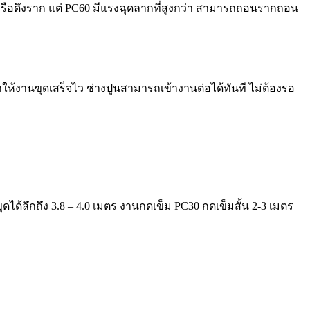
่นหรือดึงราก แต่ PC60 มีแรงฉุดลากที่สูงกว่า สามารถถอนรากถอน
ำให้งานขุดเสร็จไว ช่างปูนสามารถเข้างานต่อได้ทันที ไม่ต้องรอ
ได้ลึกถึง 3.8 – 4.0 เมตร งานกดเข็ม PC30 กดเข็มสั้น 2-3 เมตร