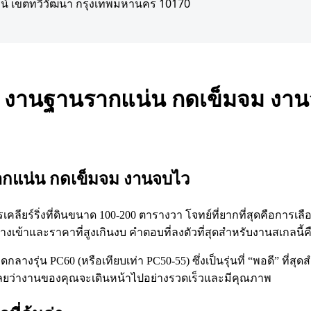
์ เขตทวีวัฒนา กรุงเทพมหานคร 10170
ม งานฐานรากแน่น กดเข็มจม งา
,
,
5
เคลียริ่งพื้นที่
เช่ารถแบคโฮใกล้ฉัน
ให้เช่ารถแบคโฮPC60
ากแน่น กดเข็มจม งานจบไว
ลียร์ริ่งที่ดินขนาด 100-200 ตารางวา โจทย์ที่ยากที่สุดคือการเลือ
ี่ทางเข้าและราคาที่สูงเกินงบ คำตอบที่ลงตัวที่สุดสำหรับงานสเกลนี
งรุ่น PC60 (หรือเทียบเท่า PC50-55) ซึ่งเป็นรุ่นที่ “พอดี” ที่ส
้เลยว่างานของคุณจะเดินหน้าไปอย่างรวดเร็วและมีคุณภาพ