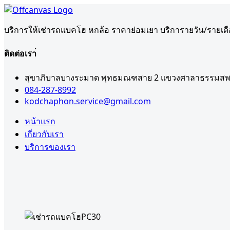
บริการให้เช่ารถแบคโฮ หกล้อ ราคาย่อมเยา บริการายวัน/รายเด
ติดต่อเรา่
สุขาภิบาลบางระมาด พุทธมณฑสาย 2 แขวงศาลาธรรมสพน
084-287-8992
kodchaphon.service@gmail.com
หน้าแรก
เกี่ยวกับเรา
บริการของเรา