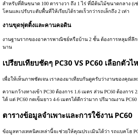
สำหรับที่ดินขนาด 100 ตารางวา ถึง 1 ไร่ ที่มีต้นไม้ขนาดกลาง (
โคนและปรับระดับพื้นที่ให้เรียบได้รวดเร็วกว่ารถเล็กถึง 2 เท่า
งานขุดฟุตติ้งและคานคอดิน
งานฐานรากของอาคารพาณิชย์หรือบ้าน 2 ชั้น ต้องการหลุมที่ลึกและ
นาน
เปรียบเทียบชัดๆ PC30 VS PC60 เลือกตัวไห
เพื่อให้เห็นภาพชัดเจน เราลองมาเทียบกันดูครับว่างานของคุณเ
ความกว้างทางเข้า PC30 ต้องการ 1.6 เมตร ส่วน PC60 ต้องการ 2.2
ได้ แต่ PC60 กดเข็มยาว 4-6 เมตรได้ดีกว่ามาก ปริมาณงาน PC6
ตารางข้อมูลจำเพาะและการใช้งาน PC60
ข้อมูลทางเทคนิคเหล่านี้จะช่วยให้คุณประเมินได้ว่า รถแบคโฮ 