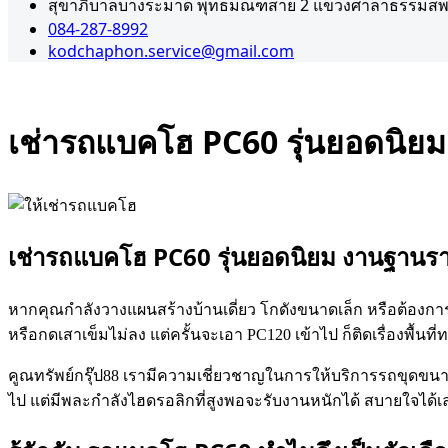
สุขาภิบาลบางระมาด พุทธมณฑสาย 2 แขวงศาลาธรรมสพน
084-287-8992
kodchaphon.service@gmail.com
เช่ารถแบคโฮ PC60 รุ่นยอดนิย
Admin
ธันวาคม 22, 202
เช่ารถแบคโฮ PC60 รุ่นยอดนิยม งานฐานร
หากคุณกำลังวางแผนสร้างบ้านเดี่ยว โกดังขนาดเล็ก หรือต้องการเค
หรือกดเสาเข็มไม่ลง แต่ครั้นจะเอา PC120 เข้าไป ก็ติดเรื่องพื้นท
คูณทรัพย์กรุ๊ป88 เรามีความเชี่ยวชาญในการให้บริการรถขุดขนาดกลา
ไป แต่มีพละกำลังไฮดรอลิกที่สูงพอจะรับงานหนักได้ สบายใจได