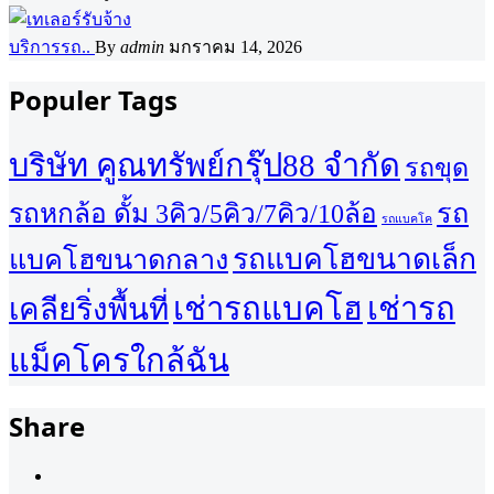
บริการรถ..
By
admin
มกราคม 14, 2026
Populer Tags
บริษัท คูณทรัพย์กรุ๊ป88 จำกัด
รถขุด
รถ
รถหกล้อ ดั้ม 3คิว/5คิว/7คิว/10ล้อ
รถแบคโค
รถแบคโฮขนาดเล็ก
แบคโฮขนาดกลาง
เช่ารถแบคโฮ
เช่ารถ
เคลียริ่งพื้นที่
แม็คโครใกล้ฉัน
Share