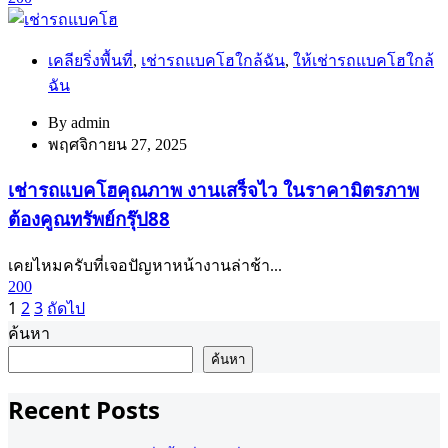
เคลียริ่งพื้นที่
,
เช่ารถแบคโฮใกล้ฉัน
,
ให้เช่ารถแบคโฮใกล้
ฉัน
By
admin
พฤศจิกายน 27, 2025
เช่ารถแบคโฮคุณภาพ งานเสร็จไว ในราคามิตรภาพ
ต้องคูณทรัพย์กรุ๊ป88
เคยไหมครับที่เจอปัญหาหน้างานล่าช้า...
200
Posts
1
2
3
ถัดไป
ค้นหา
pagination
ค้นหา
Recent Posts