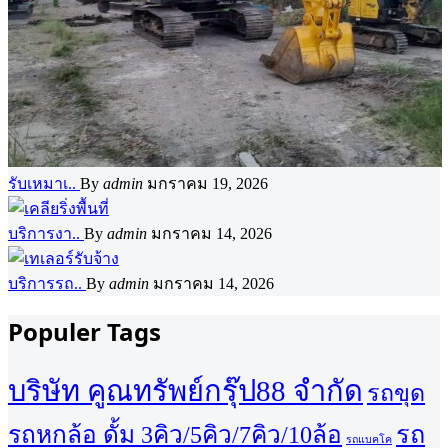
รับเหมาเ..
By
admin
มกราคม 19, 2026
บริการงา..
By
admin
มกราคม 14, 2026
บริการรถ..
By
admin
มกราคม 14, 2026
Populer Tags
บริษัท คูณทรัพย์กรุ๊ป88 จำกัด
รถขุด
รถ
รถหกล้อ ดั้ม 3คิว/5คิว/7คิว/10ล้อ
รถแบคโค