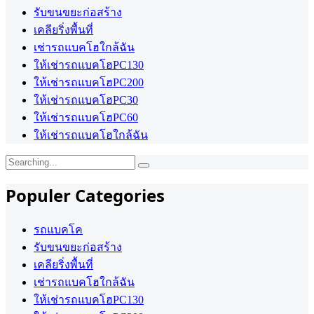
รับขนขยะก่อสร้าง
เคลียริ่งพื้นที่
เช่ารถแบคโฮใกล้ฉัน
ให้เช่ารถแบคโฮPC130
ให้เช่ารถแบคโฮPC200
ให้เช่ารถแบคโฮPC30
ให้เช่ารถแบคโฮPC60
ให้เช่ารถแบคโฮใกล้ฉัน
Search
for:
Populer Categories
รถแบคโค
รับขนขยะก่อสร้าง
เคลียริ่งพื้นที่
เช่ารถแบคโฮใกล้ฉัน
ให้เช่ารถแบคโฮPC130