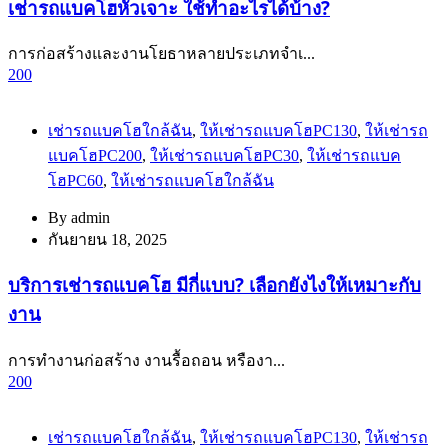
เช่ารถแบคโฮหัวเจาะ ใช้ทำอะไรได้บ้าง?
การก่อสร้างและงานโยธาหลายประเภทจำเ...
200
เช่ารถแบคโฮใกล้ฉัน
,
ให้เช่ารถแบคโฮPC130
,
ให้เช่ารถ
แบคโฮPC200
,
ให้เช่ารถแบคโฮPC30
,
ให้เช่ารถแบค
โฮPC60
,
ให้เช่ารถแบคโฮใกล้ฉัน
By
admin
กันยายน 18, 2025
บริการเช่ารถแบคโฮ มีกี่แบบ? เลือกยังไงให้เหมาะกับ
งาน
การทำงานก่อสร้าง งานรื้อถอน หรืองา...
200
เช่ารถแบคโฮใกล้ฉัน
,
ให้เช่ารถแบคโฮPC130
,
ให้เช่ารถ