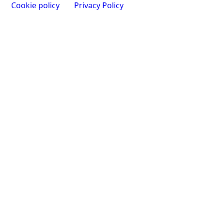
Cookie policy
Privacy Policy